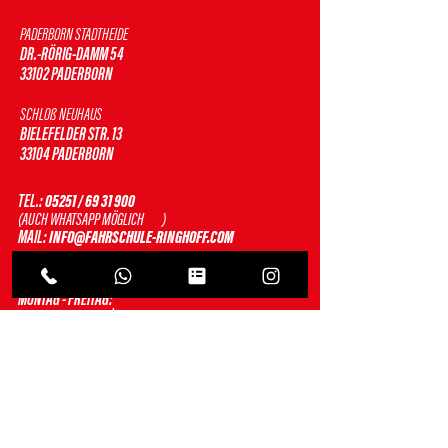
PADERBORN STADTHEIDE
DR.-RÖRIG-DAMM 54
33102 PADERBORN
SCHLOß NEUHAUS
BIELEFELDER STR. 13
33104 PADERBORN
TEL.:
05251 / 69 31 900
(AUCH WHATSAPP MÖGLICH )
MAIL:
INFO@FAHRSCHULE-RINGHOFF.COM
BÜROZEITEN STANDORT BAHNHOFSTRAßE
MONTAG - FREITAG:
10:00 - 13:00 UHR | 14:00 - 18:00 UHR
THEORIEUNTERRICHT
VORMITTAGS
STANDORT BAHNHOFSTRAßE
MONTAG & MITTWOCH:
10:00 - 11:30 UHR