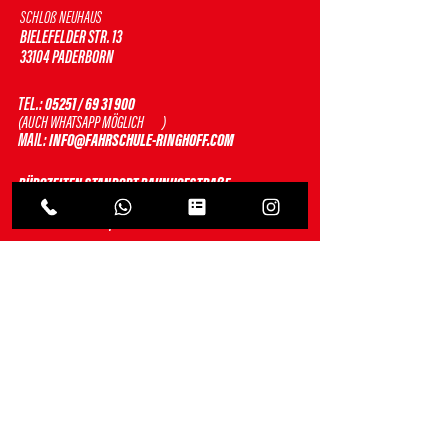
SCHLOß NEUHAUS
BIELEFELDER STR. 13
33104 PADERBORN
TEL.:
05251 / 69 31 900
(AUCH WHATSAPP MÖGLICH )
MAIL:
INFO@FAHRSCHULE-RINGHOFF.COM
BÜROZEITEN STANDORT BAHNHOFSTRAßE
MONTAG - FREITAG:
10:00 - 13:00 UHR | 14:00 - 18:00 UHR
THEORIEUNTERRICHT
VORMITTAGS
STANDORT BAHNHOFSTRAßE
MONTAG & MITTWOCH:
10:00 - 11:30 UHR
ABENDS
STANDORT SCHLOß NEUHAUS
DIENSTAG & DONNERSTAG:
18:30 - 20:00 UHR