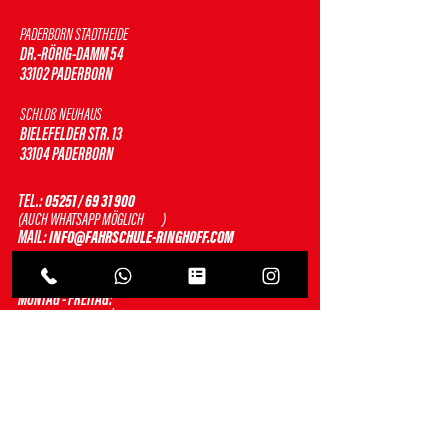
PADERBORN STADTHEIDE
DR.-RÖRIG-DAMM 54
33102 PADERBORN
SCHLOß NEUHAUS
BIELEFELDER STR. 13
33104 PADERBORN
TEL.:
05251 / 69 31 900
(AUCH WHATSAPP MÖGLICH )
MAIL:
INFO@FAHRSCHULE-RINGHOFF.COM
BÜROZEITEN STANDORT BAHNHOFSTRAßE
MONTAG - FREITAG:
10:00 - 13:00 UHR | 14:00 - 18:00 UHR
THEORIEUNTERRICHT
VORMITTAGS
STANDORT BAHNHOFSTRAßE
MONTAG & MITTWOCH:
10:00 - 11:30 UHR